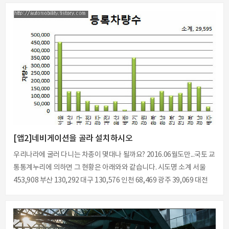
다. 즉, 스포츠 활동 중에 원하는 장면을 녹화할 수 있는 핸즈프리 캠코더
로 등산, 자전거, 스카이다이빙 등 레저 스포츠를 즐기는 동시에 영상을
촬영할 수 있는 장점이 있다. 보통 몸이나 장비에 부착해 1인칭 시점으로
촬영하기 때문에 작고 가벼운 것이 특징이다. 네이버 지식백과사전 참조
그럼 어떤 것들이 있다요? 말도 할것없이 종류를 다 벌여봅시다. 1. 모필
리, 요캠 2. 고프로, 종류생략 3. 소니, 종류생략 4..
[앱2]네비게이션을 골라 설치하시오
우리나라에 굴러 다니는 차종이 몇대나 될까요? 2016.06월도만...국토 교
통통계누리에 의하면 그 현황은 아래와와 같습니다. 시도명 소계 서울
453,908 부산 130,292 대구 130,576 인천 68,469 광주 39,069 대전
36,597 울산 65,266 세종 9,920 경기 350,378 강원 63,508 충북
90,453 충남 131,702 전북 102,279 전남 118,272 경북 189,604 경남
162,166 제주 29,595 그리고 작년 기준으로 총 등록대수는 아래와 같습