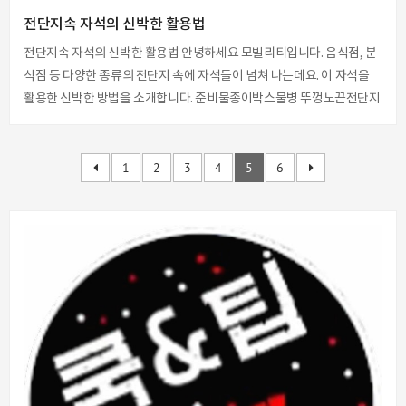
전단지속 자석의 신박한 활용법
전단지속 자석의 신박한 활용법 안녕하세요 모빌리티입니다. 음식점, 분
식점 등 다양한 종류의 전단지 속에 자석들이 넘쳐 나는데요. 이 자석을
활용한 신박한 방법을 소개합니다. 준비물종이박스물병 뚜껑노끈전단지
▲ 종이박스를 키친타올안에 심을 이용하여동그라미를 그려서 그 모양
대로 잘라주세요. 생수병 뚜껑을 1개 준비해 주세요. ▲ 글루건이나 다용
도 본드를 사용하셔도 됩니다.우선 뚜껑을 동그랗게 자른 종이박스 위에
1
2
3
4
5
6
고정해 줍니다. ▲ 계란 한판을 구매하면 묶여있는 노끈을이용하여 종이
박스 바깥부분 부터 안쪽으로돌려가면서 접착해 주세요. 한번만 돌리면
틈이 많이 보여서 안쪽에서 부터바깥쪽으로 다시 한바퀴를 돌려서 접착
해주세요. ▲ 그러면 이렇게 마무리를 시킬수 있는데요. ▲ 배달을 시키면
이렇게 자석이 붙어 있습니..