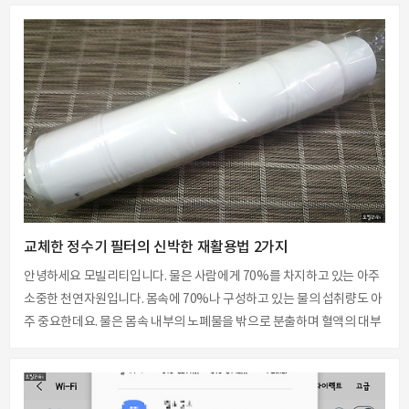
지만양계장 소독을 하기위해서살충제를 뿌릴때 달걀들이많이 노출이 된
다고 하네요. 이것 저것 생각하면먹을수 있는게 하나도 없을거에요. 비위
생적으로 느껴지는달걀 껍질을 물에 깨끗이 씻어먹으면 괜찮지 않을까
요? 달걀을 절대 물에 씻으면 안된다고해요. 달걀은 껍질을 통해 호흡을
한데요. 전혀 몰랐던 사실일수도있지만 껍질 안쪽으로 큐티클이라는보
호막이 있어서 미생물의 침투를 막아 주어요. 만약 물로 씻어버리면이 각
피층이 떨어져 나가서미생물의 침투가 일어..
교체한 정수기 필터의 신박한 재활용법 2가지
안녕하세요 모빌리티입니다. 물은 사람에게 70%를 차지하고 있는 아주
소중한 천연자원입니다. 몸속에 70%나 구성하고 있는 물의 섭취량도 아
주 중요한데요. 물은 몸속 내부의 노폐물을 밖으로 분출하며 혈액의 대부
분이 물로 구성되어 있어서 영양분을 전달하는데 중요한 역할을 하게 됩
니다. 여러분은 어떻게 물을 마시고 계신가요? 생수를 사서 마신다. 수돗
물을 그냥 끓여 먹는다. 정수기로 물을 정수해 마신다. 생수는 가격적인