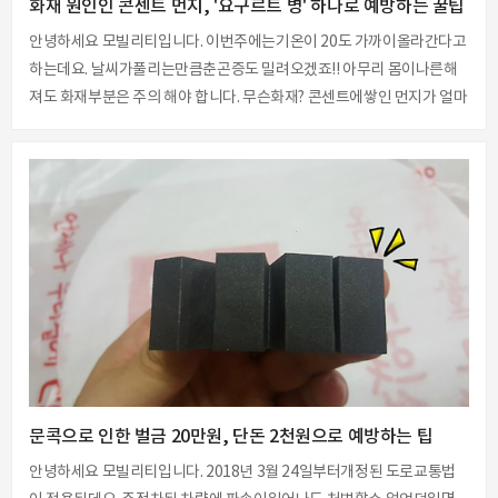
화재 원인인 콘센트 먼지, '요구르트 병' 하나로 예방하는 꿀팁
안녕하세요 모빌리티입니다. 이번주에는기온이 20도 가까이올라간다고
하는데요. 날씨가풀리는만큼춘곤증도 밀려오겠죠!! 아무리 몸이나른해
져도 화재부분은 주의 해야 합니다. 무슨화재? 콘센트에쌓인 먼지가 얼마
나위험한지 들어 보셨나요? 먼지성분의구성요소가 황산염,질산염, 유기
탄소화합물등으로 이루어져 있다고 해요. 모두 전기가 통하는전해질 성
분이라고 합니다. 콘센트에 쌓이는먼지에 대해서 무신경하다면금새 이
렇게 먼지로 덮히게 되더라구요. 이상태에서도자그만한 스파크만 나면
불이 붙을수도 있다고 합니다. 먼지로 인해발생한 화재가 보도된것을기
억하시는 분들도 계실거에요. 멀티탭 중에도각 콘센트에 스위치를껐다
켰다 할수 있어 콘센트구가많은 것을 더 선호하고 사용하실거에요. 하지
만 비여있는콘센트에 먼지가 쉽게쌓이는 환경을 만들어..
문콕으로 인한 벌금 20만원, 단돈 2천원으로 예방하는 팁
안녕하세요 모빌리티입니다. 2018년 3월 24일부터개정된 도로교통법