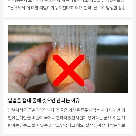
이 적용된데요. 주정차된 차량에 파손이일어나도 처벌할수 없었던일명
"문콕테러'에 대한 처벌이가능해진다고 해요. 만약 '문콕'이발생한 상황
에서연락처를 남기지 않고도망가면 20만원 이하의범칙금을 내야 한다
고 합니다. 문콕 방지팁 문콕 방지하기위해서는 어떻게 해야 할까요? 새
차를 구입하시면문콕 방지용 도어 가드가부착되어 있는데요. 새로운 도
어가드로교환전까지는 떼어내지 마시고그대로 다니시는 것을 추천드려
요. 이미 떼어내신 분들은다이소에 판매하는 도어가드가2천원이면 구매
할 수 있어요. 도어가드를 부착하시면문콕테러를 미연에 방지 할수있기
때문에 문콕테러 대상에서제외됩니다. 문콕테러를 당했다면? 문콕테러
를 당하신분들은차를 움직이지 마시고 경찰에신고하..
달걀을 절대 물에 씻으면 안되는 이유
안녕하세요 모빌리티입니다. 지금은 계란을 모두사먹는 시대 이지만 예
전에는계란을 벼짚에 묶어서 판매하였던시절이 있어다는 군요. 이런 계
란에는닭똥도 뭍어 있는 경우도있었다고 해요. 실상 양계장에 방문해보
면 계란에 닭똥도 묻는경우도 가끔 발생을 하게 된다네요. 닭똥도 닭똥이