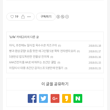
19
구독하기
'
Life
' 카테고리의 다른 글
야식, 추천메뉴 일식집 옥수수콘 치즈구이
(0)
2018.01.18
빵과 환상궁합! 요즘 핫한 에그인헬 5분 뚝딱 전자렌지요리
(0)
2018.01.17
5분완성 밥도둑반찬 만물상 진미채
(0)
2018.01.16
AAA건전지를 AA로 바꿔주는 초간단 꿀팁
(0)
2018.01.15
아침식사 대용 초간단 감자스프 5분만에 만들기
(3)
2018.01.15
이 글을 공유하기