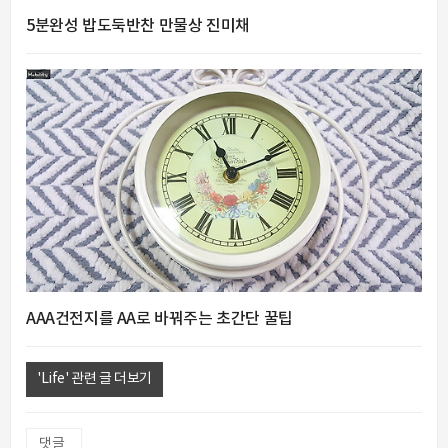
5분완성 밥도둑반찬 만물상 진미채
AAA건전지를 AA로 바꿔주는 초간단 꿀팁
'Life' 관련 글 더보기
댓글