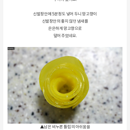
신발장안에 5분정도 넣어 두니 망고향이
신발장안의 좋지 않던 냄새를
은은하게 망고향으로
덮어 주었네요.
▲남은 비누론 튤립의 아쉬움을