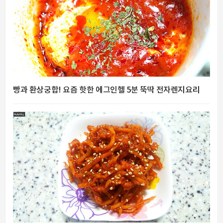
빵과 환상궁합! 요즘 핫한 에그인헬 5분 뚝딱 전자렌지요리