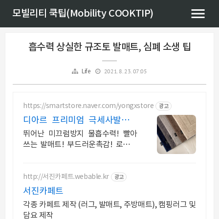
모빌리티 쿡팁(Mobility COOKTIP)
흡수력 상실한 규조토 발매트, 심폐 소생 팁
2021. 8. 23. 07:05
Life
https://smartstore.naver.com/yongxstore
광고
디아르 프리미엄 극세사발매트
뛰어난 미끄럼방지 물흡수력
뛰어난 미끄럼방지 물흡수력! 빨아
쓰는 발매트! 부드러운촉감! 로봇청
소기에도 밀리지않는 뛰어난 미끄럼
방지! 물흡수력! 사계절사용!
http://서진카페트.webable.kr
광고
서진카페트
각종 카페트 제작 (러그, 발매트, 주방매트), 캠핑러그 및
담요 제작