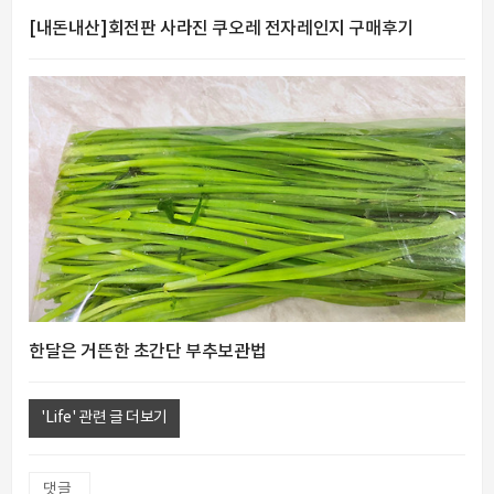
[내돈내산]회전판 사라진 쿠오레 전자레인지 구매후기
한달은 거뜬한 초간단 부추보관법
'Life' 관련 글 더보기
댓글