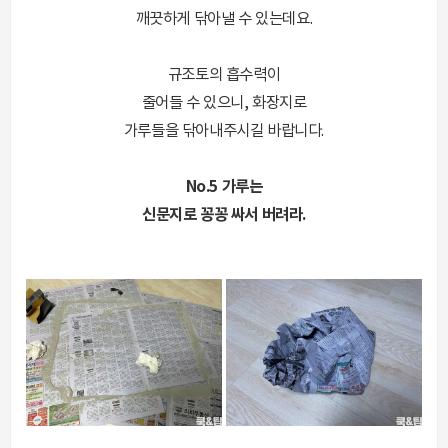
깨끗하게 닦아낼 수 있는데요.
규조토의 흡수력이
줄어들 수 있으니, 화장지로
가루들을 닦아내주시길 바랍니다.
No.5 가루는
신문지로 꽁꽁 싸서 버려라.