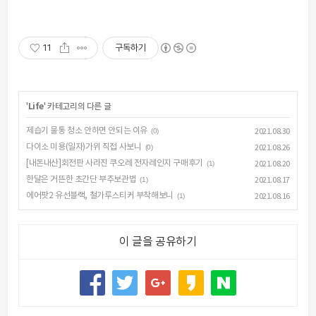
11
구독하기
'
Life
' 카테고리의 다른 글
제습기 물통 청소 안하면 안되는 이유
(0)
2021.08.30
다이소 미용(일자)가위 직접 사보니
(0)
2021.08.26
[내돈내산]회전판 사라진 쿠오레 전자레인지 구매후기
(1)
2021.08.20
한달은 거뜬한 초간단 부추보관법
(1)
2021.08.17
에어팟2 유선블랙, 철가루스티커 부착해보니
(1)
2021.08.16
이 글을 공유하기