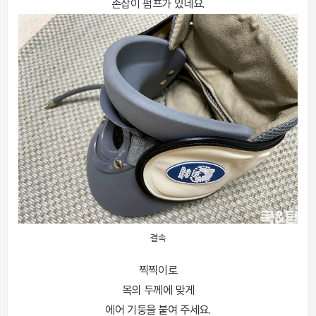
손잡이 펌프가 있네요.
결속
찍찍이로
목의 두께에 맞게
에어 기둥을 붙여 주세요.