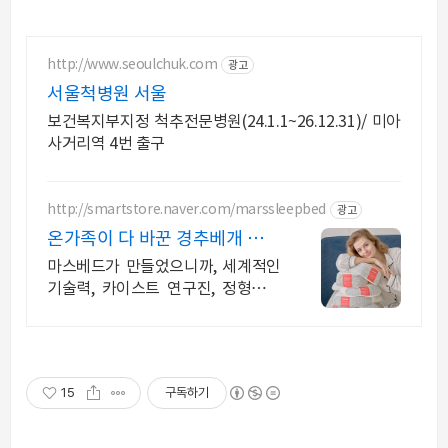
http://www.seoulchuk.com
광고
서울척병원 서울
보건복지부지정 척추전문병원(24.1.1~26.12.31)/ 미아
사거리역 4번 출구
http://smartstore.naver.com/marssleepbed
광고
온가족이 다 바꾼 경추베개 가장
이상적인 인체공학 설계
마스베드가 만들었으니까, 세계적인
기술력, 카이스트 연구진, 정형외과
전문의 추천
15
구독하기