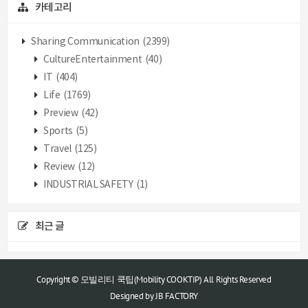
카테고리
Sharing Communication
(2399)
CultureEntertainment
(40)
IT
(404)
Life
(1769)
Preview
(42)
Sports
(5)
Travel
(125)
Review
(12)
INDUSTRIAL SAFETY
(1)
최근 글
Copyright © 모빌리티 쿡팁(Mobility COOKTIP) All Rights Reserved
Designed by
JB FACTORY