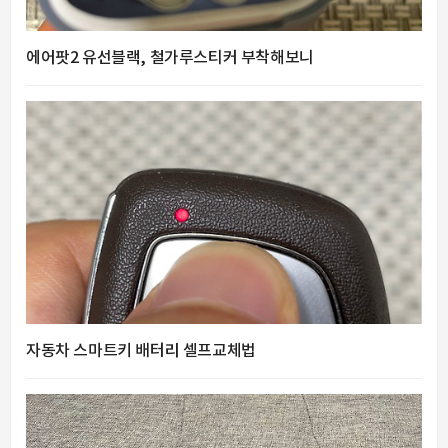
에어팟2 유선블랙, 철가루스티커 부착해보니
자동차 스마트키 배터리 셀프교체법