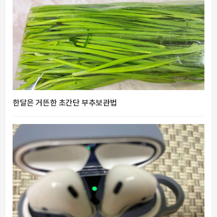
한달은 거뜬한 초간단 부추보관법