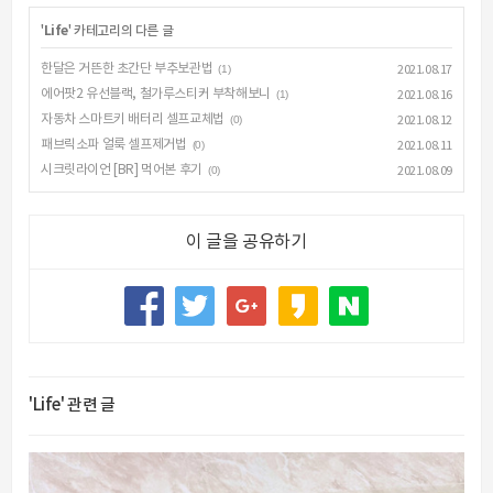
'
Life
' 카테고리의 다른 글
한달은 거뜬한 초간단 부추보관법
(1)
2021.08.17
에어팟2 유선블랙, 철가루스티커 부착해보니
(1)
2021.08.16
자동차 스마트키 배터리 셀프교체법
(0)
2021.08.12
패브릭소파 얼룩 셀프제거법
(0)
2021.08.11
시크릿라이언 [BR] 먹어본 후기
(0)
2021.08.09
이 글을 공유하기
'Life' 관련 글